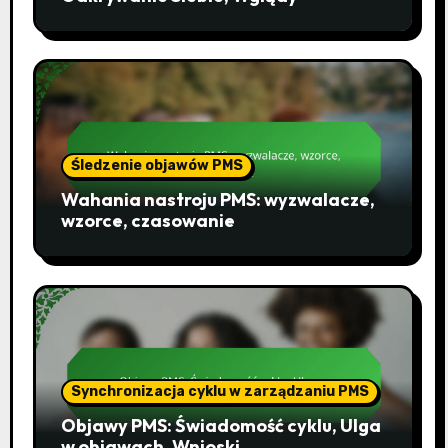
Śledzenie objawów PMS
Wahania nastroju PMS: wyzwalacze,
wzorce, czasowanie
Synchronizacja cyklu w zarządzaniu PMS
Objawy PMS: Świadomość cyklu, Ulga
w objawach, Wnioski