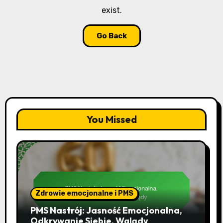
exist.
Go Back
You Missed
Zdrowie emocjonalne i PMS
PMS Nastrój: Jasność Emocjonalna,
Odkrywanie Siebie, Wglądy