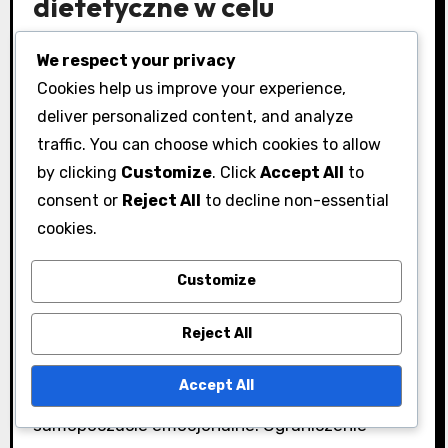
dietetyczne w celu
złagodzenia objawów
We respect your privacy
Odżywianie odgrywa kluczową rolę w
Cookies help us improve your experience,
zarządzaniu wahaniami nastroju związanymi z
deliver personalized content, and analyze
PMS. Zrównoważona dieta bogata w
traffic. You can choose which cookies to allow
pełnowartościowe produkty, w tym owoce,
by clicking
Customize
. Click
Accept All
to
consent or
Reject All
to decline non-essential
warzywa, pełnoziarniste zboża i chude białka,
cookies.
może pomóc w stabilizacji poziomu cukru we
krwi i poprawie ogólnego nastroju.
Customize
Włączaj do diety produkty bogate w kwasy
Reject All
tłuszczowe omega-3, takie jak tłuste ryby,
orzechy włoskie i siemię lniane, ponieważ mogą
Accept All
one zmniejszać stan zapalny i poprawiać
samopoczucie emocjonalne. Ograniczenie