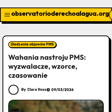
Skip
to
observatorioderechoalagua.org
content
Śledzenie objawów PMS
Wahania nastroju PMS:
wyzwalacze, wzorce,
czasowanie
By
Clara Voss
09/03/2026