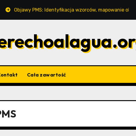
wy PMS: Identyfikacja wzorców, mapowanie objawów, trend
erechoalagua.o
Kontakt
Cała zawartość
 PMS