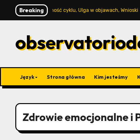
Skip
Breaking
S: Świadomość cyklu, Ulga w objawach, Wnioski
Obja
to
content
observatoriod
Język
Strona główna
Kim jesteśmy
Zdrowie emocjonalne i