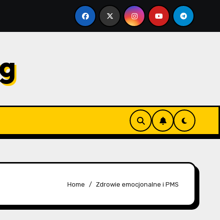
y
Objawy PMS: Świadomość emocjonalna, Samorefleks
rg
Home
Zdrowie emocjonalne i PMS